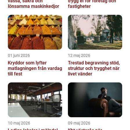
vassa, säkra och
trygg el för företag och
lönsamma maskinkedjor
fastigheter
01 juni 2026
12 maj 2026
Kryddor som lyfter
Trestad begravning stöd,
matlagningen från vardag
struktur och trygghet när
till fest
livet vänder
10 maj 2026
09 maj 2026