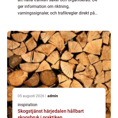
ger information om riktning,
varningssignaler, och trafikregler direkt på
vägytan. Från de vita och gula linjerna som
d...
05 augusti 2026
admin
inspiration
Skogstjänst härjedalen hållbart
skogsbruk i praktiken