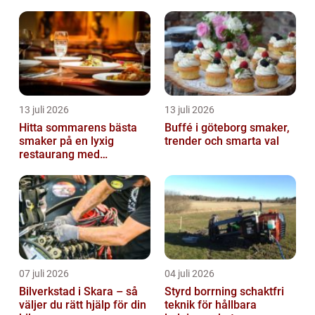
krävande miljöer
13 juli 2026
13 juli 2026
Hitta sommarens bästa
Buffé i göteborg smaker,
smaker på en lyxig
trender och smarta val
restaurang med
uteservering på
Östermalm
07 juli 2026
04 juli 2026
Bilverkstad i Skara – så
Styrd borrning schaktfri
väljer du rätt hjälp för din
teknik för hållbara