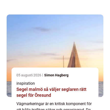
vägytan. Från de vita och gula linjerna som
d...
05 augusti 2026
Simon Hagberg
inspiration
Segel malmö så väljer seglaren rätt
segel för Öresund
Vägmarkeringar är en kritisk komponent för
att hålla trafiken säker och organiserad. De