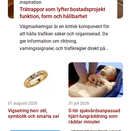
inspiration
Trätrappor som lyfter bostadsprojekt
funktion, form och hållbarhet
Vägmarkeringar är en kritisk komponent för
att hålla trafiken säker och organiserad. De
ger information om riktning,
varningssignaler, och trafikregler direkt på
vägytan. Från de vita och gula linjerna som
d...
01 augusti 2026
31 juli 2026
Vigselring herr stil,
S-hlr sjukvårdsanpassad
symbolik och smarta val
hjärt-lungräddning som
räddar minuter