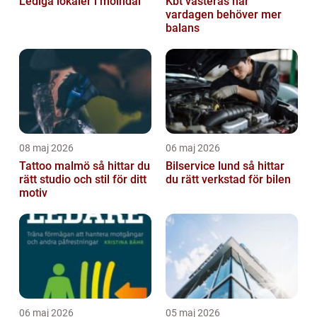
Lediga lokaler i mölndal
Kbt västerås när
vardagen behöver mer
balans
08 maj 2026
06 maj 2026
Tattoo malmö så hittar du
Bilservice lund så hittar
rätt studio och stil för ditt
du rätt verkstad för bilen
motiv
06 maj 2026
05 maj 2026