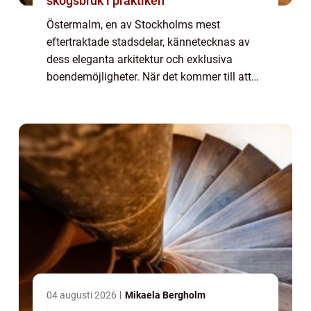
skogsbruk i praktiken
Östermalm, en av Stockholms mest
eftertraktade stadsdelar, kännetecknas av
dess eleganta arkitektur och exklusiva
boendemöjligheter. När det kommer till att
köpa eller sälja en bostad i detta
prestigefyllda område,...
04 augusti 2026
Mikaela Bergholm