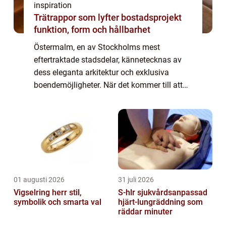
inspiration
Trätrappor som lyfter bostadsprojekt
funktion, form och hållbarhet
Östermalm, en av Stockholms mest
eftertraktade stadsdelar, kännetecknas av
dess eleganta arkitektur och exklusiva
boendemöjligheter. När det kommer till att
köpa eller sälja en bostad i detta
prestigefyllda område,...
01 augusti 2026
31 juli 2026
Vigselring herr stil,
S-hlr sjukvårdsanpassad
symbolik och smarta val
hjärt-lungräddning som
räddar minuter