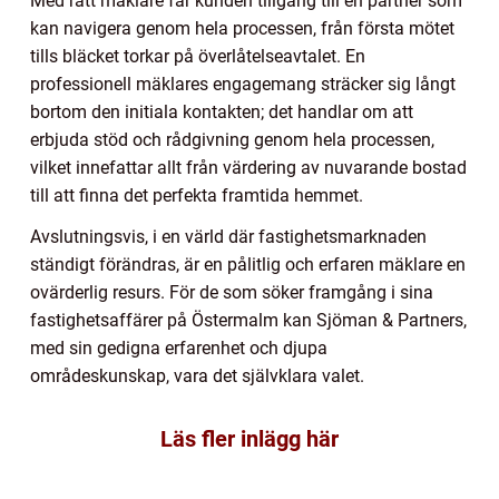
Med rätt mäklare får kunden tillgång till en partner som
kan navigera genom hela processen, från första mötet
tills bläcket torkar på överlåtelseavtalet. En
professionell mäklares engagemang sträcker sig långt
bortom den initiala kontakten; det handlar om att
erbjuda stöd och rådgivning genom hela processen,
vilket innefattar allt från värdering av nuvarande bostad
till att finna det perfekta framtida hemmet.
Avslutningsvis, i en värld där fastighetsmarknaden
ständigt förändras, är en pålitlig och erfaren mäklare en
ovärderlig resurs. För de som söker framgång i sina
fastighetsaffärer på Östermalm kan Sjöman & Partners,
med sin gedigna erfarenhet och djupa
områdeskunskap, vara det självklara valet.
Läs fler inlägg här