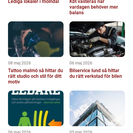
Lediga lokaler i mölndal
Kbt västerås när
vardagen behöver mer
balans
08 maj 2026
06 maj 2026
Tattoo malmö så hittar du
Bilservice lund så hittar
rätt studio och stil för ditt
du rätt verkstad för bilen
motiv
06 maj 2026
05 maj 2026