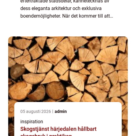
eftertraktade stadsdelar, kännetecknas av
dess eleganta arkitektur och exklusiva
boendemöjligheter. När det kommer till att
köpa eller sälja en bostad i detta
prestigefyllda område,...
05 augusti 2026
admin
inspiration
Skogstjänst härjedalen hållbart