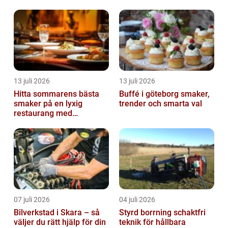
krävande miljöer
13 juli 2026
13 juli 2026
Hitta sommarens bästa
Buffé i göteborg smaker,
smaker på en lyxig
trender och smarta val
restaurang med
uteservering på
Östermalm
07 juli 2026
04 juli 2026
Bilverkstad i Skara – så
Styrd borrning schaktfri
väljer du rätt hjälp för din
teknik för hållbara