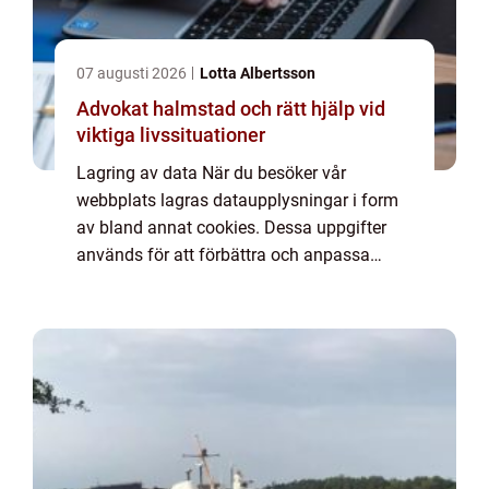
07 augusti 2026
Lotta Albertsson
Advokat halmstad och rätt hjälp vid
viktiga livssituationer
Lagring av data När du besöker vår
webbplats lagras dataupplysningar i form
av bland annat cookies. Dessa uppgifter
används för att förbättra och anpassa
innehållet på vår sida och för att ge dig så
bra information som möjligt. Om du inte vill
att vi...