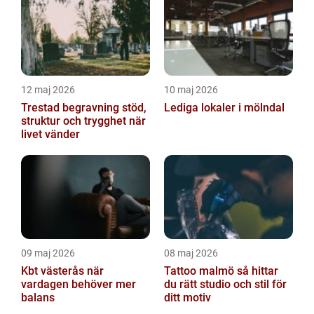
12 maj 2026
10 maj 2026
Trestad begravning stöd,
Lediga lokaler i mölndal
struktur och trygghet när
livet vänder
09 maj 2026
08 maj 2026
Kbt västerås när
Tattoo malmö så hittar
vardagen behöver mer
du rätt studio och stil för
balans
ditt motiv