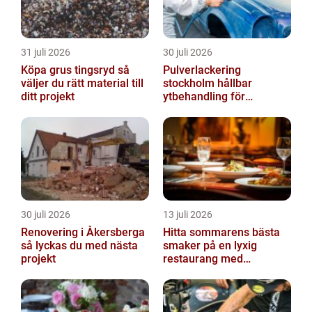
31 juli 2026
30 juli 2026
Köpa grus tingsryd så
Pulverlackering
väljer du rätt material till
stockholm hållbar
ditt projekt
ytbehandling för
krävande miljöer
30 juli 2026
13 juli 2026
Renovering i Åkersberga
Hitta sommarens bästa
så lyckas du med nästa
smaker på en lyxig
projekt
restaurang med
uteservering på
Östermalm