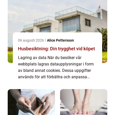
06 augusti 2026
Alice Pettersson
Husbesiktning: Din trygghet vid köpet
Lagring av data När du besöker vår
webbplats lagras dataupplysningar i form
av bland annat cookies. Dessa uppgifter
används för att förbättra och anpassa
innehållet på vår sida och för att ge dig så
bra information som möjligt. Om du inte vill
att vi...