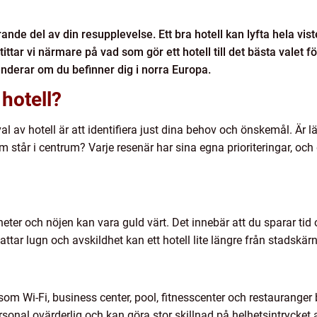
örande del av din resupplevelse. Ett bra hotell kan lyfta hela vis
 tittar vi närmare på vad som gör ett hotell till det bästa valet f
enderar om du befinner dig i norra Europa.
hotell?
l av hotell är att identifiera just dina behov och önskemål. Är läg
år i centrum? Varje resenär har sina egna prioriteringar, och det
heter och nöjen kan vara guld värt. Det innebär att du sparar tid
ttar lugn och avskildhet kan ett hotell lite längre från stadskärn
r som Wi-Fi, business center, pool, fitnesscenter och restauranger 
rsonal ovärderlig och kan göra stor skillnad på helhetsintrycket a