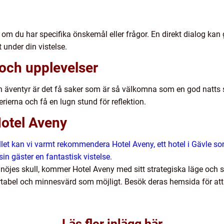
t om du har specifika önskemål eller frågor. En direkt dialog kan 
under din vistelse.
 och upplevelser
ch äventyr är det få saker som är så välkomna som en god natts
erierna och få en lugn stund för reflektion.
Hotel Aveny
ellet kan vi varmt rekommendera Hotel Aveny, ett hotel i Gävle s
n gäster en fantastisk vistelse.
r nöjes skull, kommer Hotel Aveny med sitt strategiska läge och si
ortabel och minnesvärd som möjligt. Besök deras hemsida för att 
Läs fler inlägg här