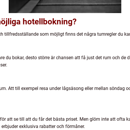
öjliga hotellbokning?
h tillfredsställande som möjligt finns det några tumregler du kan
igare du bokar, desto större är chansen att få just det rum och 
ser.
tum. Att till exempel resa under lågsäsong eller mellan söndag o
r att se till att du får det bästa priset. Men glöm inte att ofta k
 erbjuder exklusiva rabatter och förmåner.