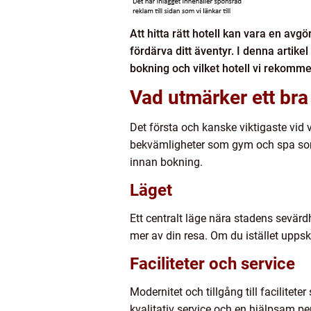
Att hitta rätt hotell kan vara en avg
fördärva ditt äventyr. I denna artikel
bokning och vilket hotell vi rekomm
Vad utmärker ett bra 
Det första och kanske viktigaste vid va
bekvämligheter som gym och spa som st
innan bokning.
Läget
Ett centralt läge nära stadens sevärd
mer av din resa. Om du istället uppska
Faciliteter och service
Modernitet och tillgång till facilitete
kvalitativ service och en hjälpsam pe