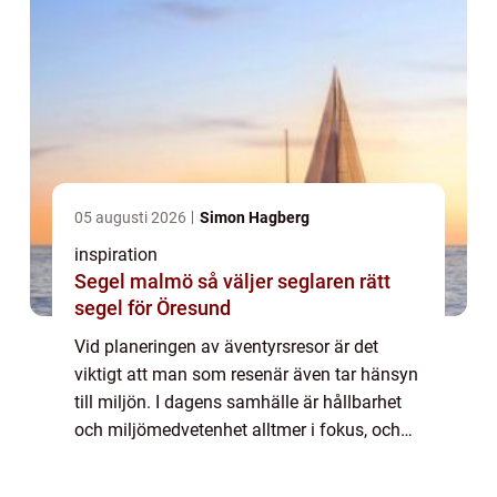
05 augusti 2026
Simon Hagberg
inspiration
Segel malmö så väljer seglaren rätt
segel för Öresund
Vid planeringen av äventyrsresor är det
viktigt att man som resenär även tar hänsyn
till miljön. I dagens samhälle är hållbarhet
och miljömedvetenhet alltmer i fokus, och
valet av transportmedel spelar en stor roll
när det kommer till att minska påve...