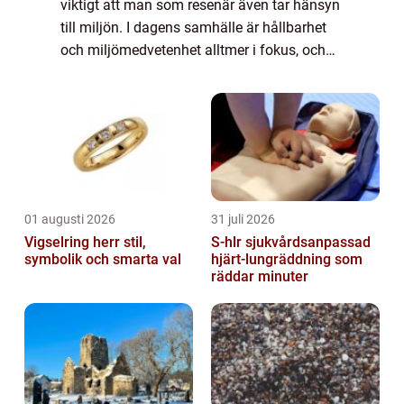
viktigt att man som resenär även tar hänsyn
till miljön. I dagens samhälle är hållbarhet
och miljömedvetenhet alltmer i fokus, och
valet av transportmedel spelar en stor roll
när det kommer till att minska påve...
01 augusti 2026
31 juli 2026
Vigselring herr stil,
S-hlr sjukvårdsanpassad
symbolik och smarta val
hjärt-lungräddning som
räddar minuter