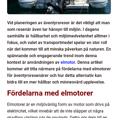
Vid planeringen av äventyrsresor är det viktigt att man
som resenär även tar hänsyn till miljön. I dagens
samhälle är hållbarhet och miljömedvetenhet alltmer i
fokus, och valet av transportmedel spelar en stor roll
när det kommer till att minska påverkan på naturen. En
spännande och engagerande trend inom denna
kontext är användningen av
elmotor
. Denna artikel
kommer att titta närmare på fördelarna med elmotorer
för äventyrsresenärer och hur detta alternativ kan
bidra till en mer hållbar och minnesvärd upplevelse.
Fördelarna med elmotorer
Elmotorer är en miljövänlig form av motor som drivs på
elektricitet, vilket innebär att de inte släpper ut några
skadliga utsläpp när de används. Detta gör dem till en