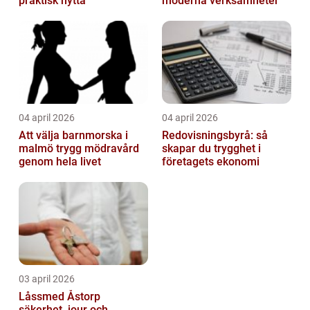
praktisk nytta
moderna verksamheter
04 april 2026
04 april 2026
Att välja barnmorska i
Redovisningsbyrå: så
malmö trygg mödravård
skapar du trygghet i
genom hela livet
företagets ekonomi
03 april 2026
Låssmed Åstorp
säkerhet, jour och