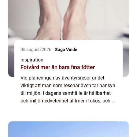
05 augusti 2026
Saga Vinde
inspiration
Fotvård mer än bara fina fötter
Vid planeringen av äventyrsresor är det
viktigt att man som resenär även tar hänsyn
till miljön. I dagens samhälle är hållbarhet
och miljömedvetenhet alltmer i fokus, och
valet av transportmedel spelar en stor roll
när det kommer till att minska påve...