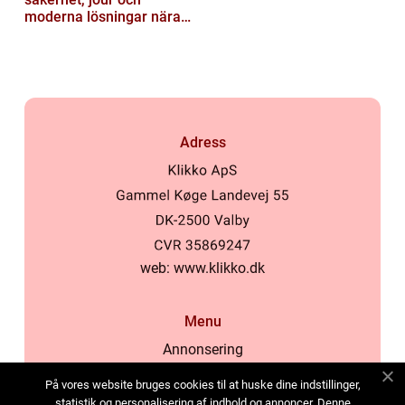
moderna lösningar nära
dig
Adress
web:
www.klikko.dk
Menu
Annonsering
Om oss
På vores website bruges cookies til at huske dine indstillinger,
Cookies
statistik og personalisering af indhold og annoncer. Denne