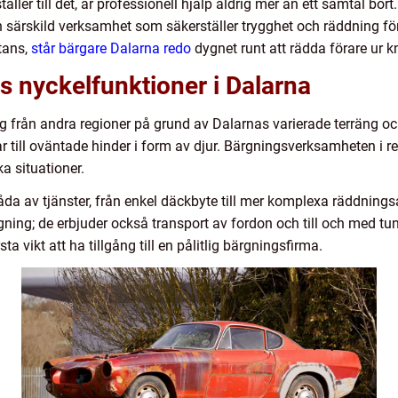
er till det, är professionell hjälp aldrig mer än ett samtal bort. 
 särskild verksamhet som säkerställer trygghet och räddning för
tans,
står bärgare Dalarna redo
dygnet runt att rädda förare ur k
 nyckelfunktioner i Dalarna
ig från andra regioner på grund av Dalarnas varierade terräng oc
ar till oväntade hinder i form av djur. Bärgningsverksamheten i r
a situationer.
a av tjänster, från enkel däckbyte till mer komplexa räddningsak
rgning; de erbjuder också transport av fordon och till och med tun
ta vikt att ha tillgång till en pålitlig bärgningsfirma.