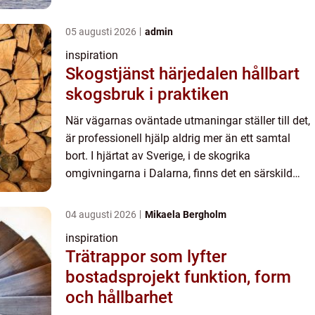
verksamhet som s&...
05 augusti 2026
admin
inspiration
Skogstjänst härjedalen hållbart
skogsbruk i praktiken
När vägarnas oväntade utmaningar ställer till det,
är professionell hjälp aldrig mer än ett samtal
bort. I hjärtat av Sverige, i de skogrika
omgivningarna i Dalarna, finns det en särskild
verksamhet som s&...
04 augusti 2026
Mikaela Bergholm
inspiration
Trätrappor som lyfter
bostadsprojekt funktion, form
och hållbarhet