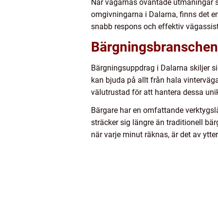
När vägarnas oväntade utmaningar ställ
omgivningarna i Dalarna, finns det en
snabb respons och effektiv vägassis
Bärgningsbranschens
Bärgningsuppdrag i Dalarna skiljer s
kan bjuda på allt från hala vinterväg
välutrustad för att hantera dessa unik
Bärgare har en omfattande verktygslåd
sträcker sig längre än traditionell bä
när varje minut räknas, är det av ytters