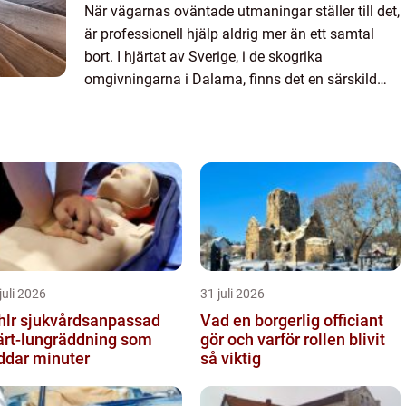
När vägarnas oväntade utmaningar ställer till det,
är professionell hjälp aldrig mer än ett samtal
bort. I hjärtat av Sverige, i de skogrika
omgivningarna i Dalarna, finns det en särskild
verksamhet som s&...
juli 2026
31 juli 2026
vårdsanpassad
Vad en borgerlig officiant
ärt-lungräddning som
gör och varför rollen blivit
ddar minuter
så viktig