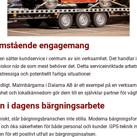
tomstående engagemang
 sätter kundservice i centrum av sin verksamhet. Det handlar int
niskor när de som mest behöver det. Detta serviceinriktade arbe
tressiga och potentiellt farliga situationer.
tydligt. Malmbärgarna i Dalarna AB är ett exempel på en verksam
het och lokalkännedom gör dem till en självklar partner för vägh
on i dagens bärgningsarbete
kniskt, står bärgningsbranschen inte stilla. Moderna bärgningsf
en och öka säkerheten för både personal och kunder. GPS-teknik 
n för ett positivt utfall av bärgningsinsatsen.