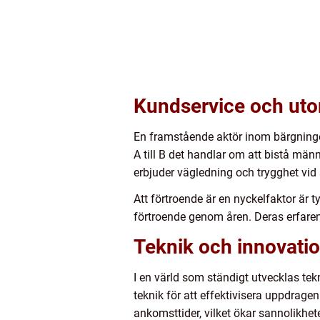
Kundservice och u
En framstående aktör inom bärgningen
A till B det handlar om att bistå män
erbjuder vägledning och trygghet vid s
Att förtroende är en nyckelfaktor är 
förtroende genom åren. Deras erfaren
Teknik och innovati
I en värld som ständigt utvecklas te
teknik för att effektivisera uppdrag
ankomsttider, vilket ökar sannolikhete