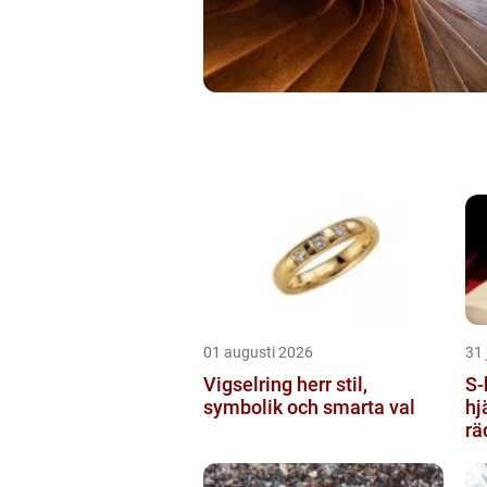
01 augusti 2026
31 
Vigselring herr stil,
S-hlr sjuk
symbolik och smarta val
hj
rä