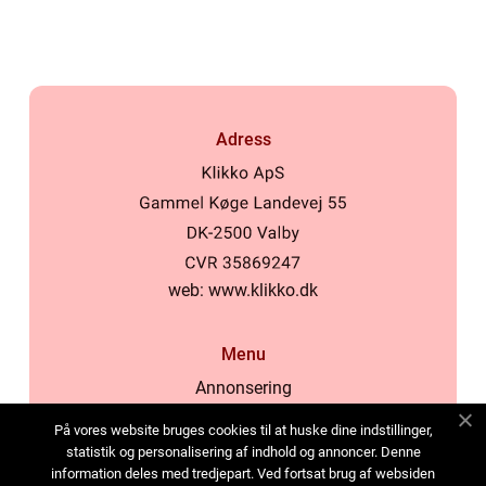
Adress
web:
www.klikko.dk
Menu
Annonsering
Om oss
På vores website bruges cookies til at huske dine indstillinger,
Cookies
statistik og personalisering af indhold og annoncer. Denne
information deles med tredjepart. Ved fortsat brug af websiden
Kontakta oss