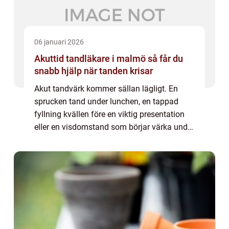
06 januari 2026
Akuttid tandläkare i malmö så får du
snabb hjälp när tanden krisar
Akut tandvärk kommer sällan lägligt. En
sprucken tand under lunchen, en tappad
fyllning kvällen före en viktig presentation
eller en visdomstand som börjar värka under
helgen kan snabbt ställa allt annat åt sidan.
Då handlar det om att agera snabbt, ...