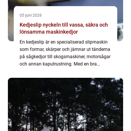
05 juni 2026
Kedjeslip nyckeln till vassa, säkra och
lönsamma maskinkedjor
En kedjeslip är en specialiserad slipmaskin
som formar, skärper och jämnar ut tänderna
på sågkedjor till skogsmaskiner, motorsågar
och annan kaputrustning. Med en bra
kedjeslip får användaren jämn skärpa,
längre livslängd på kedjorna och lägre
drifts...