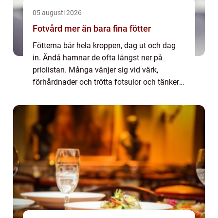
05 augusti 2026
Fotvård mer än bara fina fötter
Fötterna bär hela kroppen, dag ut och dag
in. Ändå hamnar de ofta längst ner på
priolistan. Många vänjer sig vid värk,
förhårdnader och trötta fotsulor och tänker
att det hör till. Men regelbunden fotvård kan
göra stor skillnad, både för hur fötterna...