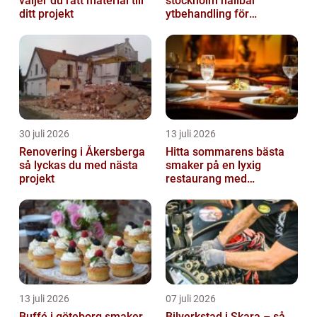
väljer du rätt material till
stockholm hållbar
ditt projekt
ytbehandling för
krävande miljöer
30 juli 2026
13 juli 2026
Renovering i Åkersberga
Hitta sommarens bästa
så lyckas du med nästa
smaker på en lyxig
projekt
restaurang med
uteservering på
Östermalm
13 juli 2026
07 juli 2026
Buffé i göteborg smaker,
Bilverkstad i Skara – så