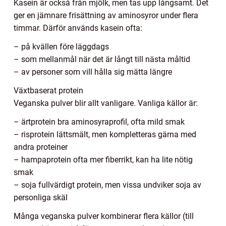
Kasein är också från mjölk, men tas upp långsamt. Det
ger en jämnare frisättning av aminosyror under flera
timmar. Därför används kasein ofta:
– på kvällen före läggdags
– som mellanmål när det är långt till nästa måltid
– av personer som vill hålla sig mätta längre
Växtbaserat protein
Veganska pulver blir allt vanligare. Vanliga källor är:
– ärtprotein bra aminosyraprofil, ofta mild smak
– risprotein lättsmält, men kompletteras gärna med
andra proteiner
– hampaprotein ofta mer fiberrikt, kan ha lite nötig
smak
– soja fullvärdigt protein, men vissa undviker soja av
personliga skäl
Många veganska pulver kombinerar flera källor (till