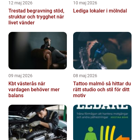
12 maj 2026
10 maj 2026
Trestad begravning stöd,
Lediga lokaler i mölndal
struktur och trygghet när
livet vänder
09 maj 2026
08 maj 2026
Kbt västerås när
Tattoo malmö så hittar du
vardagen behöver mer
rätt studio och stil för ditt
balans
motiv