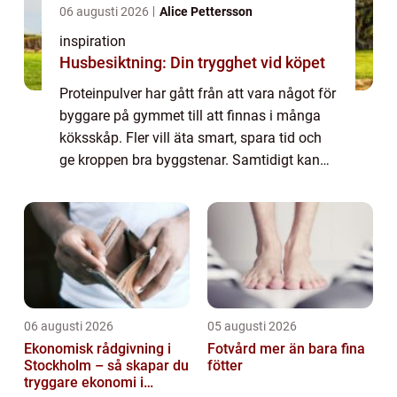
06 augusti 2026
Alice Pettersson
inspiration
Husbesiktning: Din trygghet vid köpet
Proteinpulver har gått från att vara något för
byggare på gymmet till att finnas i många
köksskåp. Fler vill äta smart, spara tid och
ge kroppen bra byggstenar. Samtidigt kan
utbudet kännas rörigt: vassle, kasein, soja,
ärta, hampa, smaker, tillsatse...
06 augusti 2026
05 augusti 2026
Ekonomisk rådgivning i
Fotvård mer än bara fina
Stockholm – så skapar du
fötter
tryggare ekonomi i