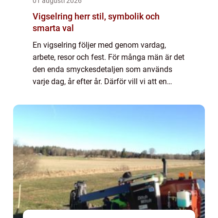
01 augusti 2026
Vigselring herr stil, symbolik och
smarta val
En vigselring följer med genom vardag,
arbete, resor och fest. För många män är det
den enda smyckesdetaljen som används
varje dag, år efter år. Därför vill vi att en
vigselring herr både ska kännas personlig
och hålla för ett aktivt liv. Här går vi ...