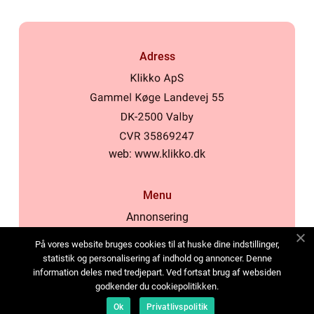
Adress
web:
www.klikko.dk
Menu
Annonsering
Om oss
På vores website bruges cookies til at huske dine indstillinger,
Cookies
statistik og personalisering af indhold og annoncer. Denne
information deles med tredjepart. Ved fortsat brug af websiden
Kontakta oss
godkender du cookiepolitikken.
Sitemap
Ok
Privatlivspolitik