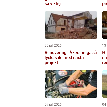
så viktig
pr
30 juli 2026
13 
Renovering i Åkersberga så
Hi
lyckas du med nästa
sm
projekt
re
ut
07 juli 2026
04 