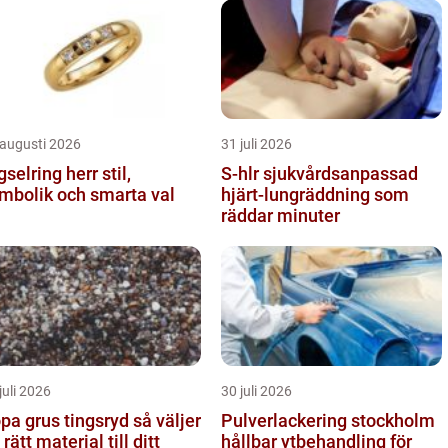
 augusti 2026
31 juli 2026
selring herr stil,
S-hlr sjukvårdsanpassad
mbolik och smarta val
hjärt-lungräddning som
räddar minuter
juli 2026
30 juli 2026
a grus tingsryd så väljer
Pulverlackering stockholm
 rätt material till ditt
hållbar ytbehandling för