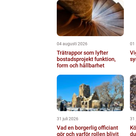
04 augusti 2026
01
Trätrappor som lyfter
Vig
bostadsprojekt funktion,
sy
form och hållbarhet
31 juli 2026
31 
Vad en borgerlig officiant
Köp
gör och varför rollen blivit
du