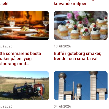
ojekt
krävande miljöer
juli 2026
13 juli 2026
tta sommarens bästa
Buffé i göteborg smaker,
aker på en lyxig
trender och smarta val
staurang med
eservering på Östermalm
juli 2026
04 juli 2026