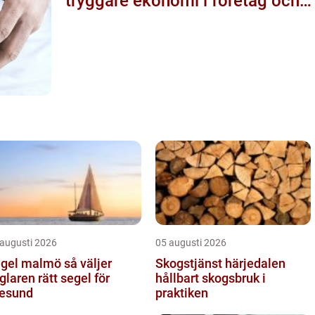
tryggare ekonomi i företag och
privatliv
 augusti 2026
05 augusti 2026
el malmö så väljer
Skogstjänst härjedalen
glaren rätt segel för
hållbart skogsbruk i
esund
praktiken