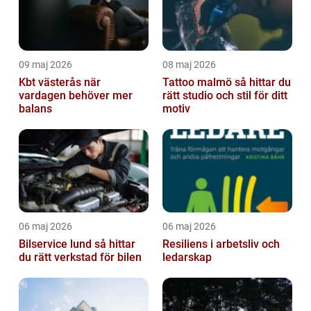
09 maj 2026
08 maj 2026
Kbt västerås när
Tattoo malmö så hittar du
vardagen behöver mer
rätt studio och stil för ditt
balans
motiv
06 maj 2026
06 maj 2026
Bilservice lund så hittar
Resiliens i arbetsliv och
du rätt verkstad för bilen
ledarskap