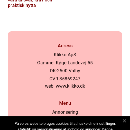
praktisk nytta
Adress
web:
www.klikko.dk
Menu
Annonsering
Om oss
På vores website bruges cookies til at huske dine indstillinger,
Cookies
statistik og personalisering af indhold og annoncer. Denne