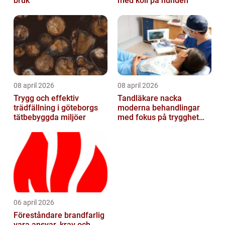
bruk
med koll på hunden
08 april 2026
08 april 2026
Trygg och effektiv
Tandläkare nacka
trädfällning i göteborgs
moderna behandlingar
tätbebyggda miljöer
med fokus på trygghet
och kvalitet
06 april 2026
Föreståndare brandfarlig
vara ansvar, krav och