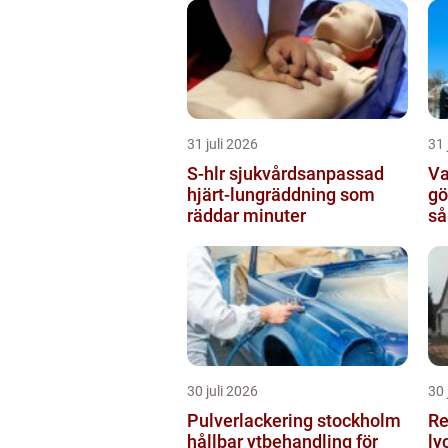
31 juli 2026
31 
S-hlr sjukvårdsanpassad
Va
hjärt-lungräddning som
gör och varför rol
räddar minuter
så
30 juli 2026
30 
Pulverlackering stockholm
Re
hållbar ytbehandling för
ly