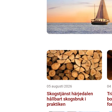
05 augusti 2026
04
Skogstjänst härjedalen
Tr
hållbart skogsbruk i
bos
praktiken
fo