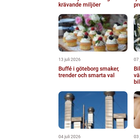
krävande miljöer
pr
13 juli 2026
07 
Buffé i göteborg smaker,
Bi
trender och smarta val
vä
bil
04 juli 2026
03 