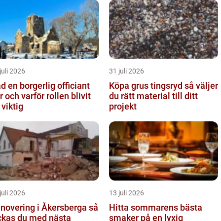
juli 2026
31 juli 2026
d en borgerlig officiant
Köpa grus tingsryd så väljer
len blivit
du rätt material till ditt
 viktig
projekt
juli 2026
13 juli 2026
novering i Åkersberga så
Hitta sommarens bästa
ckas du med nästa
smaker på en lyxig