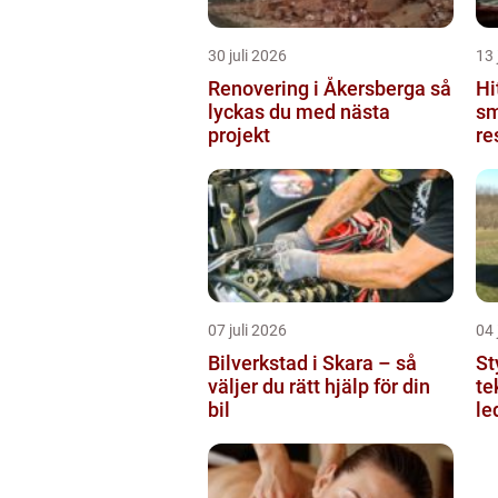
30 juli 2026
13 
Renovering i Åkersberga så
Hi
lyckas du med nästa
sm
projekt
re
ut
07 juli 2026
04 
Bilverkstad i Skara – så
Styr
väljer du rätt hjälp för din
te
bil
le