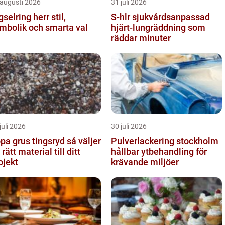
 augusti 2026
31 juli 2026
selring herr stil,
S-hlr sjukvårdsanpassad
mbolik och smarta val
hjärt-lungräddning som
räddar minuter
juli 2026
30 juli 2026
a grus tingsryd så väljer
Pulverlackering stockholm
 rätt material till ditt
hållbar ytbehandling för
ojekt
krävande miljöer