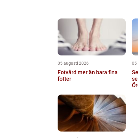
05 augusti 2026
05
Fotvård mer än bara fina
Seg
fötter
se
Ör