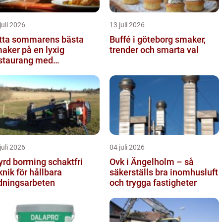
juli 2026
13 juli 2026
tta sommarens bästa
Buffé i göteborg smaker,
aker på en lyxig
trender och smarta val
staurang med
eservering på Östermalm
juli 2026
04 juli 2026
d borrning schaktfri
Ovk i Ängelholm – så
knik för hållbara
säkerställs bra inomhusluft
dningsarbeten
och trygga fastigheter