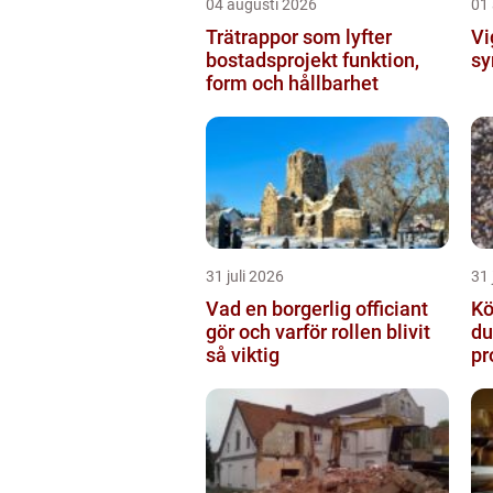
04 augusti 2026
01
Trätrappor som lyfter
Vig
bostadsprojekt funktion,
sy
form och hållbarhet
31 juli 2026
31 
Vad en borgerlig officiant
Köp
gör och varför rollen blivit
du
så viktig
pr