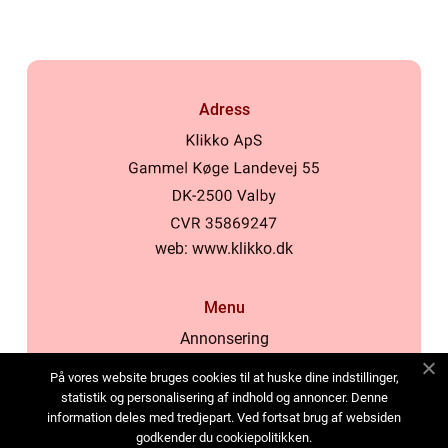
Adress
web:
www.klikko.dk
Menu
Annonsering
Om oss
På vores website bruges cookies til at huske dine indstillinger,
Cookies
statistik og personalisering af indhold og annoncer. Denne
information deles med tredjepart. Ved fortsat brug af websiden
Kontakta oss
godkender du cookiepolitikken.
Sitemap