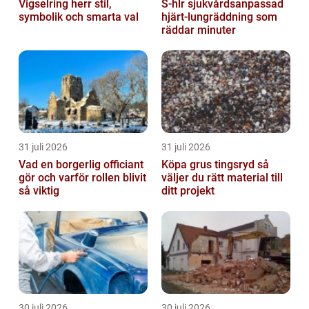
Vigselring herr stil,
S-hlr sjukvårdsanpassad
symbolik och smarta val
hjärt-lungräddning som
räddar minuter
31 juli 2026
31 juli 2026
Vad en borgerlig officiant
Köpa grus tingsryd så
gör och varför rollen blivit
väljer du rätt material till
så viktig
ditt projekt
30 juli 2026
30 juli 2026