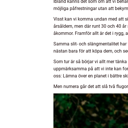
Ibland känns det som om att vi behand
möjliga påfrestningar utan att bekymr
Visst kan vi komma undan med att sitt
årsåldern, men där runt 30 och 40 år
åkommor. Framför allt är det i rygg, 
Samma slit- och slängmentalitet har
nästan bara för att köpa dem, och s
Som tur är så börjar vi allt mer tänka
uppmärksamma på att vi inte kan forts
oss: Lämna över en planet i bättre ski
Men numera går det att slå två flugor