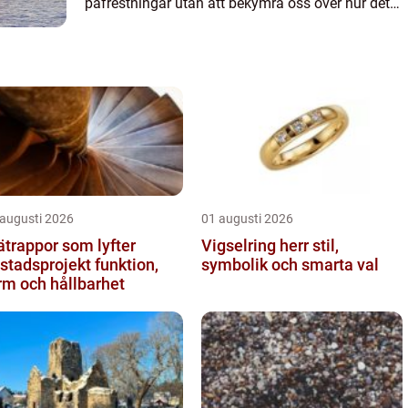
påfrestningar utan att bekymra oss över hur det
ser ...
 augusti 2026
01 augusti 2026
ätrappor som lyfter
Vigselring herr stil,
tadsprojekt funktion,
symbolik och smarta val
rm och hållbarhet