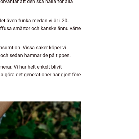
rväntar att den ska hålla för alla
det även funka medan vi är i 20-
diffusa smärtor och kanske ännu värre
nsumtion. Vissa saker köper vi
 och sedan hamnar de på tippen.
rar. Vi har helt enkelt blivit
a göra det generationer har gjort före