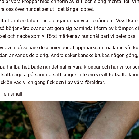
lar våra kroppar med en form av slit- och släng-mentalitet. Vi fö
a oss över hur det ser ut i det långa loppet.
a framför datorer hela dagarna när vi är tonåringar. Visst kan 
 så börjar våra ovanor att göra sig påminda i form av krämpor, 
axel och nacke som vi först märker av hur ohållbart vi beter oss.
 vi även på senare decennier börjat uppmärksamma kring vår ko
edan används de aldrig. Andra saker kanske brukas någon gång,
 på hållbarhet, både när det gäller våra kroppar och hur vi konsume
ätta agera på samma sätt längre. Inte om vi vill fortsätta kunn
ck än vad vi en gång fick den i av våra föräldrar.
 i en smäll.