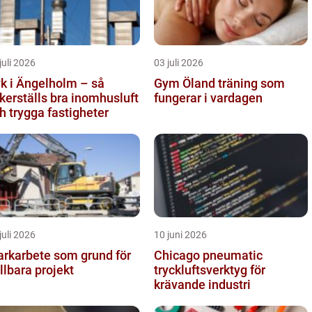
juli 2026
03 juli 2026
k i Ängelholm – så
Gym Öland träning som
kerställs bra inomhusluft
fungerar i vardagen
h trygga fastigheter
juli 2026
10 juni 2026
rkarbete som grund för
Chicago pneumatic
llbara projekt
tryckluftsverktyg för
krävande industri