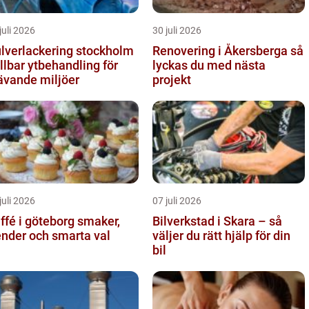
juli 2026
30 juli 2026
lverlackering stockholm
Renovering i Åkersberga så
llbar ytbehandling för
lyckas du med nästa
ävande miljöer
projekt
juli 2026
07 juli 2026
fé i göteborg smaker,
Bilverkstad i Skara – så
ender och smarta val
väljer du rätt hjälp för din
bil