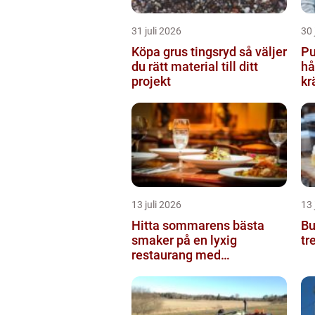
31 juli 2026
30 
Köpa grus tingsryd så väljer
Pu
du rätt material till ditt
hå
projekt
kr
13 juli 2026
13 
Hitta sommarens bästa
Buf
smaker på en lyxig
tr
restaurang med
uteservering på Östermalm