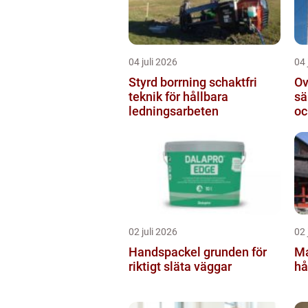
04 juli 2026
04 
Styrd borrning schaktfri
Ov
teknik för hållbara
sä
ledningsarbeten
oc
02 juli 2026
02 
Handspackel grunden för
Ma
riktigt släta väggar
hå