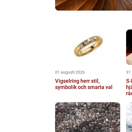
01 augusti 2026
31 
Vigselring herr stil,
S-hlr sjuk
symbolik och smarta val
hj
rä