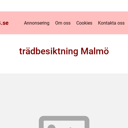
.
se
Annonsering
Om oss
Cookies
Kontakta oss
trädbesiktning Malmö