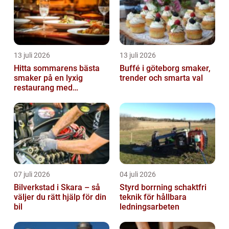
13 juli 2026
13 juli 2026
Hitta sommarens bästa
Buffé i göteborg smaker,
smaker på en lyxig
trender och smarta val
restaurang med
uteservering på
Östermalm
07 juli 2026
04 juli 2026
Bilverkstad i Skara – så
Styrd borrning schaktfri
väljer du rätt hjälp för din
teknik för hållbara
bil
ledningsarbeten