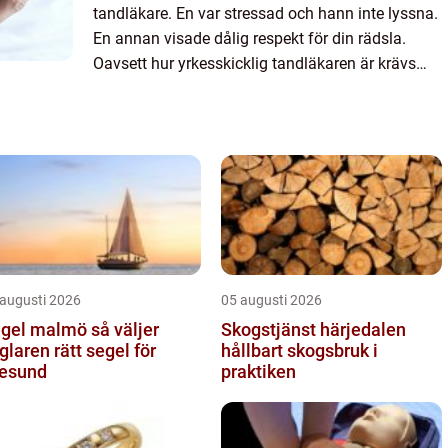
tandläkare. En var stressad och hann inte lyssna.
En annan visade dålig respekt för din rädsla.
Oavsett hur yrkesskicklig tandläkaren är krävs
empati och en inlyssnande förmåga. Första
gången du komm...
 augusti 2026
05 augusti 2026
el malmö så väljer
Skogstjänst härjedalen
glaren rätt segel för
hållbart skogsbruk i
esund
praktiken