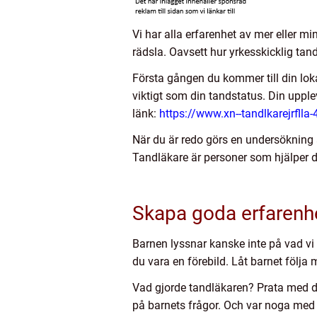
Vi har alla erfarenhet av mer eller m
rädsla. Oavsett hur yrkesskicklig ta
Första gången du kommer till din lok
viktigt som din tandstatus. Din upple
länk:
https://www.xn--tandlkarejrflla
När du är redo görs en undersökning 
Tandläkare är personer som hjälper de
Skapa goda erfarenhe
Barnen lyssnar kanske inte på vad vi 
du vara en förebild. Låt barnet följ
Vad gjorde tandläkaren? Prata med dit
på barnets frågor. Och var noga med a