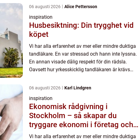
gången du komm...
06 augusti 2026
Alice Pettersson
inspiration
Husbesiktning: Din trygghet vid
köpet
Vi har alla erfarenhet av mer eller mindre duktiga
tandläkare. En var stressad och hann inte lyssna.
En annan visade dålig respekt för din rädsla.
Oavsett hur yrkesskicklig tandläkaren är krävs
empati och en inlyssnande förmåga. Första
gången du komm...
06 augusti 2026
Karl Lindgren
inspiration
Ekonomisk rådgivning i
Stockholm – så skapar du
tryggare ekonomi i företag och
privatliv
Vi har alla erfarenhet av mer eller mindre duktiga