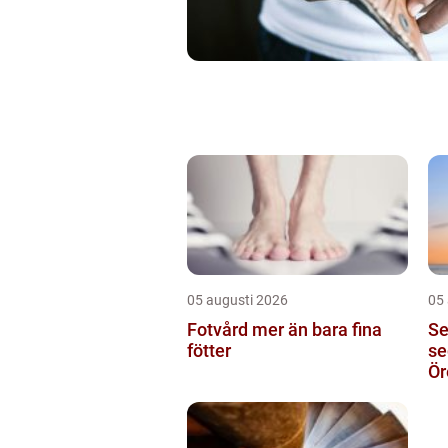
05 augusti 2026
05
Fotvård mer än bara fina
Seg
fötter
se
Ör