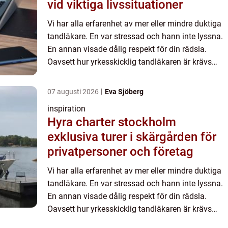
vid viktiga livssituationer
Vi har alla erfarenhet av mer eller mindre duktiga
tandläkare. En var stressad och hann inte lyssna.
En annan visade dålig respekt för din rädsla.
Oavsett hur yrkesskicklig tandläkaren är krävs
empati och en inlyssnande förmåga. Första
gången du komm...
07 augusti 2026
Eva Sjöberg
inspiration
Hyra charter stockholm
exklusiva turer i skärgården för
privatpersoner och företag
Vi har alla erfarenhet av mer eller mindre duktiga
tandläkare. En var stressad och hann inte lyssna.
En annan visade dålig respekt för din rädsla.
Oavsett hur yrkesskicklig tandläkaren är krävs
empati och en inlyssnande förmåga. Första