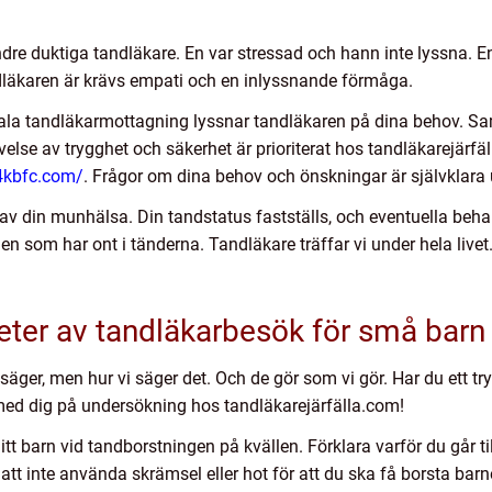
indre duktiga tandläkare. En var stressad och hann inte lyssna. E
ndläkaren är krävs empati och en inlyssnande förmåga.
ala tandläkarmottagning lyssnar tandläkaren på dina behov. Samt
velse av trygghet och säkerhet är prioriterat hos tandläkarejärf
-4kbfc.com/
. Frågor om dina behov och önskningar är självkla
av din munhälsa. Din tandstatus fastställs, och eventuella beha
n som har ont i tänderna. Tandläkare träffar vi under hela livet
ter av tandläkarbesök för små barn
säger, men hur vi säger det. Och de gör som vi gör. Har du ett try
a med dig på undersökning hos tandläkarejärfälla.com!
t barn vid tandborstningen på kvällen. Förklara varför du går til
tt inte använda skrämsel eller hot för att du ska få borsta barn