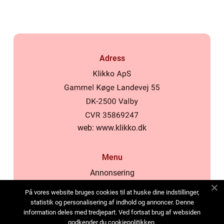
Adress
web:
www.klikko.dk
Menu
Annonsering
Om oss
På vores website bruges cookies til at huske dine indstillinger,
Cookies
statistik og personalisering af indhold og annoncer. Denne
information deles med tredjepart. Ved fortsat brug af websiden
Kontakta oss
godkender du cookiepolitikken.