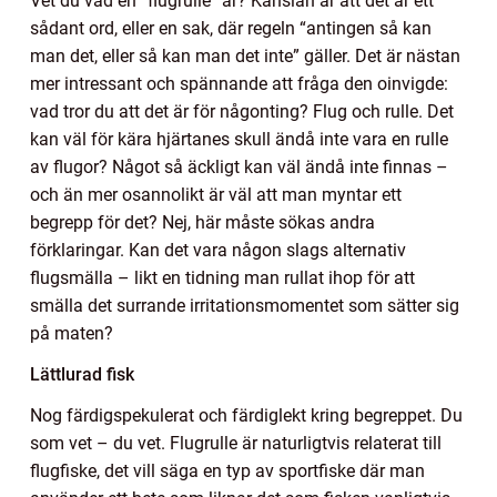
Vet du vad en “flugrulle” är? Känslan är att det är ett
sådant ord, eller en sak, där regeln “antingen så kan
man det, eller så kan man det inte” gäller. Det är nästan
mer intressant och spännande att fråga den oinvigde:
vad tror du att det är för någonting? Flug och rulle. Det
kan väl för kära hjärtanes skull ändå inte vara en rulle
av flugor? Något så äckligt kan väl ändå inte finnas –
och än mer osannolikt är väl att man myntar ett
begrepp för det? Nej, här måste sökas andra
förklaringar. Kan det vara någon slags alternativ
flugsmälla – likt en tidning man rullat ihop för att
smälla det surrande irritationsmomentet som sätter sig
på maten?
Lättlurad fisk
Nog färdigspekulerat och färdiglekt kring begreppet. Du
som vet – du vet. Flugrulle är naturligtvis relaterat till
flugfiske, det vill säga en typ av sportfiske där man