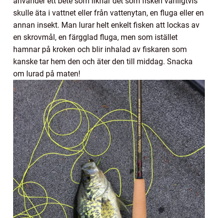
använder ett bete som liknar det som fisken vanligtvis
skulle äta i vattnet eller från vattenytan, en fluga eller en
annan insekt. Man lurar helt enkelt fisken att lockas av
en skrovmål, en färgglad fluga, men som istället
hamnar på kroken och blir inhalad av fiskaren som
kanske tar hem den och äter den till middag. Snacka
om lurad på maten!