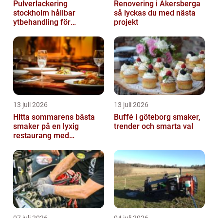
Pulverlackering
Renovering i Åkersberga
stockholm hållbar
så lyckas du med nästa
ytbehandling för
projekt
krävande miljöer
13 juli 2026
13 juli 2026
Hitta sommarens bästa
Buffé i göteborg smaker,
smaker på en lyxig
trender och smarta val
restaurang med
uteservering på
Östermalm
07 juli 2026
04 juli 2026