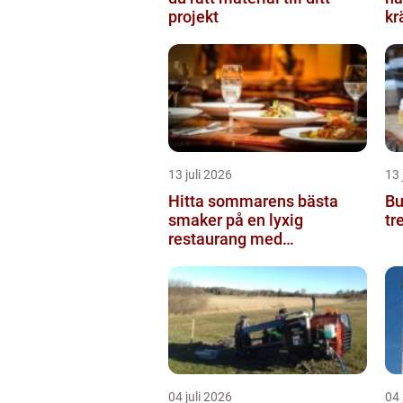
projekt
kr
13 juli 2026
13 
Hitta sommarens bästa
Buf
smaker på en lyxig
tr
restaurang med
uteservering på Östermalm
04 juli 2026
04 