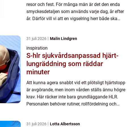
resor och fest. För många män är det den enda
smyckesdetaljen som används varje dag, år efter
år. Därför vill vi att en vigselring herr både ska
kännas personlig och hålla för ett aktivt liv. Här
går vi ...
31 juli 2026
Malin Lindgren
inspiration
S-hlr sjukvårdsanpassad hjärt-
lungräddning som räddar
minuter
Att kunna agera snabbt vid ett plötsligt hjärtstopp
är avgörande, men inom vården ställs ännu högre
krav. Här räcker inte bara grundläggande HLR.
Personalen behöver rutiner, rollfördelning och
teknik som fungerar i en ofta komplex miljö. S-hlr
är hjä...
31 juli 2026
Lotta Albertsson