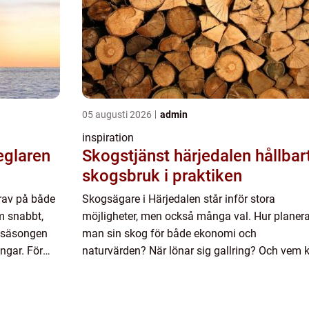
05 augusti 2026
admin
inspiration
Skogstjänst härjedalen hållbart
skogsbruk i praktiken
krav på både
Skogsägare i Härjedalen står inför stora
m snabbt,
möjligheter, men också många val. Hur planera
h säsongen
man sin skog för både ekonomi och
ingar. För
naturvärden? När lönar sig gallring? Och vem 
lar valet
ta hand om trädfällning nära byggnader utan a
något går fel? Begreppet skogst...