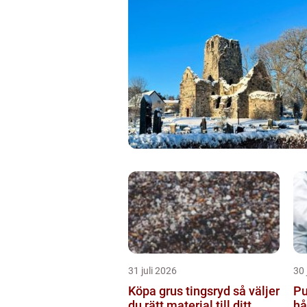
31 juli 2026
30 
Köpa grus tingsryd så väljer
Pu
du rätt material till ditt
hå