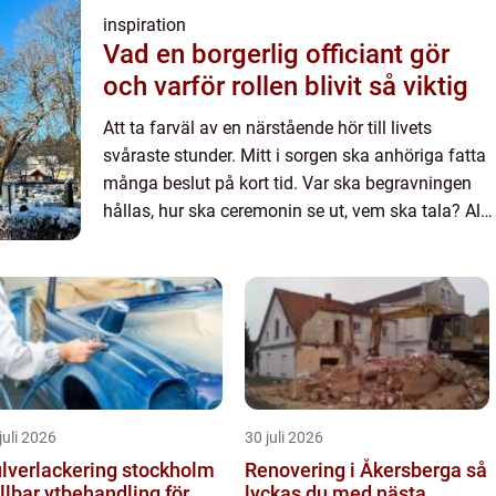
inspiration
Vad en borgerlig officiant gör
och varför rollen blivit så viktig
Att ta farväl av en närstående hör till livets
svåraste stunder. Mitt i sorgen ska anhöriga fatta
många beslut på kort tid. Var ska begravningen
hållas, hur ska ceremonin se ut, vem ska tala? Allt
fler väljer i dag en borgerlig begravning, och där
sp...
juli 2026
30 juli 2026
lverlackering stockholm
Renovering i Åkersberga så
llbar ytbehandling för
lyckas du med nästa