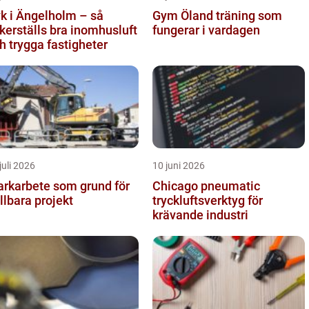
k i Ängelholm – så
Gym Öland träning som
kerställs bra inomhusluft
fungerar i vardagen
h trygga fastigheter
juli 2026
10 juni 2026
rkarbete som grund för
Chicago pneumatic
llbara projekt
tryckluftsverktyg för
krävande industri