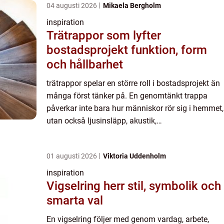
04 augusti 2026
Mikaela Bergholm
inspiration
Trätrappor som lyfter
bostadsprojekt funktion, form
och hållbarhet
trätrappor spelar en större roll i bostadsprojekt än
många först tänker på. En genomtänkt trappa
påverkar inte bara hur människor rör sig i hemmet,
utan också ljusinsläpp, akustik,
förvaringsmöjligheter och känslan av kvalitet i
hela bostaden. För ra...
01 augusti 2026
Viktoria Uddenholm
inspiration
Vigselring herr stil, symbolik och
smarta val
En vigselring följer med genom vardag, arbete,