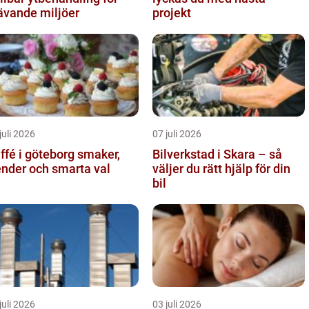
ävande miljöer
projekt
juli 2026
07 juli 2026
fé i göteborg smaker,
Bilverkstad i Skara – så
ender och smarta val
väljer du rätt hjälp för din
bil
juli 2026
03 juli 2026