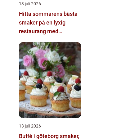
13 juli 2026
Hitta sommarens bästa
smaker på en lyxig
restaurang med
uteservering på
Östermalm
13 juli 2026
Buffé i göteborg smaker,