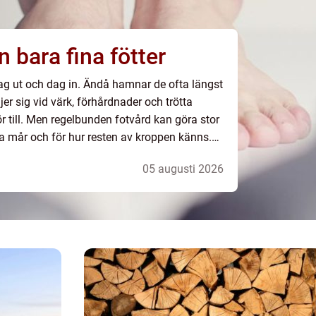
mer än bara fina fötter
dag ut och dag in. Ändå hamnar de ofta längst
er sig vid värk, förhårdnader och trötta
ör till. Men regelbunden fotvård kan göra stor
rna mår och för hur resten av kroppen känns.
g, balans och rörelsefrihet,...
05 augusti 2026