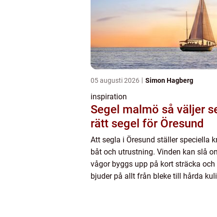
05 augusti 2026
Simon Hagberg
inspiration
Segel malmö så väljer seglaren
rätt segel för Öresund
Att segla i Öresund ställer speciella 
båt och utrustning. Vinden kan slå o
vågor byggs upp på kort sträcka oc
bjuder på allt från bleke till hårda kul
den som letar efter segel malmö hand
därför inte...