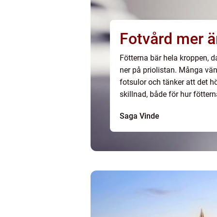
Fotvård 
Fötterna bär hela kroppen, 
ner på priolistan. Många vänj
fotsulor och tänker att det h
skillnad, både för hur fötte
Friska fötter påverkar hållnin
Saga Vinde