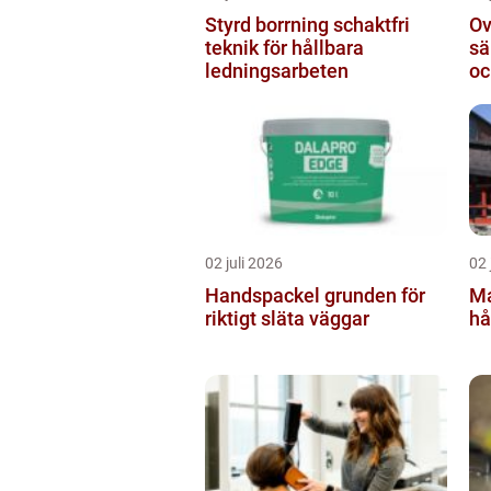
Styrd borrning schaktfri
Ov
teknik för hållbara
sä
ledningsarbeten
oc
02 juli 2026
02 
Handspackel grunden för
Ma
riktigt släta väggar
hå