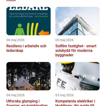
06 maj 2026
05 maj 2026
Resiliens i arbetsliv och
Solfilm fastighet - smart
ledarskap
solskydd för moderna
byggnader
04 maj 2026
03 maj 2026
Utforska glamping i
Kompetenta elektriker i
Sverige: en kombination
Huddinge: din guide till