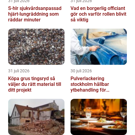
31 juli 2026
31 juli 2026
S-hlr sjukvårdsanpassad
Vad en borgerlig officiant
hjärt-lungräddning som
gör och varför rollen blivit
räddar minuter
så viktig
31 juli 2026
30 juli 2026
Köpa grus tingsryd så
Pulverlackering
väljer du rätt material till
stockholm hållbar
ditt projekt
ytbehandling för
krävande miljöer