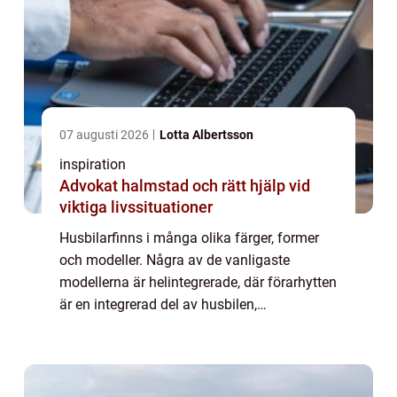
07 augusti 2026
Lotta Albertsson
inspiration
Advokat halmstad och rätt hjälp vid
viktiga livssituationer
Husbilarfinns i många olika färger, former
och modeller. Några av de vanligaste
modellerna är helintegrerade, där förarhytten
är en integrerad del av husbilen,
halvintegrerad och alkovbil, med en alkov
över förarhytten. Helintegrerade husbilar
räknas...