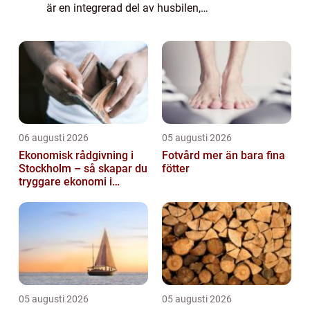
är en integrerad del av husbilen,
halvintegrerad och alkovbil, med en alkov
över förarhytten. Helintegrerade husbilar
räknas...
06 augusti 2026
05 augusti 2026
Ekonomisk rådgivning i
Fotvård mer än bara fina
Stockholm – så skapar du
fötter
tryggare ekonomi i
företag och privatliv
05 augusti 2026
05 augusti 2026