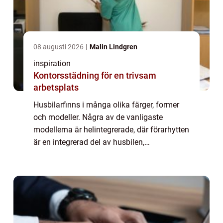
08 augusti 2026
Malin Lindgren
inspiration
Kontorsstädning för en trivsam
arbetsplats
Husbilarfinns i många olika färger, former
och modeller. Några av de vanligaste
modellerna är helintegrerade, där förarhytten
är en integrerad del av husbilen,
halvintegrerad och alkovbil, med en alkov
över förarhytten. Helintegrerade husbilar
räknas...