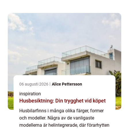
halvintegrerad och alkovbil, med en alkov
över förarhytten. Helintegrerade husbilar
räknas...
06 augusti 2026
Alice Pettersson
inspiration
Husbesiktning: Din trygghet vid köpet
Husbilarfinns i många olika färger, former
och modeller. Några av de vanligaste
modellerna är helintegrerade, där förarhytten