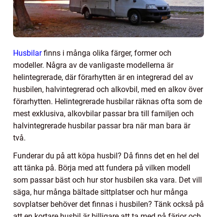
Husbilar
finns i många olika färger, former och
modeller. Några av de vanligaste modellerna är
helintegrerade, där förarhytten är en integrerad del av
husbilen, halvintegrerad och alkovbil, med en alkov över
förarhytten. Helintegrerade husbilar räknas ofta som de
mest exklusiva, alkovbilar passar bra till familjen och
halvintegrerade husbilar passar bra när man bara är
två.
Funderar du på att köpa husbil? Då finns det en hel del
att tänka på. Börja med att fundera på vilken modell
som passar bäst och hur stor husbilen ska vara. Det vill
säga, hur många bältade sittplatser och hur många
sovplatser behöver det finnas i husbilen? Tänk också på
att en kortare husbil är billigare att ta med på färjor och