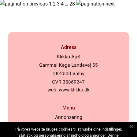
1
2
3
4
…
28
Adress
web:
www.klikko.dk
Menu
Annonsering
Om oss
På vores website bruges cookies til at huske dine indstillinger,
Cookies
statistik og personalisering af indhold og annoncer. Denne